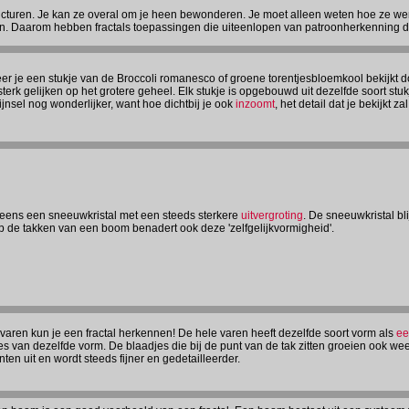
tructuren. Je kan ze overal om je heen bewonderen. Je moet alleen weten hoe ze werk
den. Daarom hebben fractals toepassingen die uiteenlopen van patroonherkenning 
r je een stukje van de Broccoli romanesco of groene torentjesbloemkool bekijkt doo
sterk gelijken op het grotere geheel. Elk stukje is opgebouwd uit dezelfde soort stu
ijnsel nog wonderlijker, want hoe dichtbij je ook
inzoomt
, het detail dat je bekijkt za
 eens een sneeuwkristal met een steeds sterkere
uitvergroting
. De sneeuwkristal bl
p de takken van een boom benadert ook deze 'zelfgelijkvormigheid'.
 varen kun je een fractal herkennen! De hele varen heeft dezelfde soort vorm als
ee
es van dezelfde vorm. De blaadjes die bij de punt van de tak zitten groeien ook we
nten uit en wordt steeds fijner en gedetailleerder.