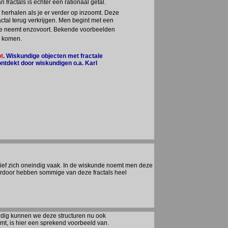
actals is echter een rationaal getal.
zal herhalen als je er verder op inzoomt. Deze
ctal terug verkrijgen. Men begint met een
rde neemt enzovoort. Bekende voorbeelden
d komen.
t
. Wiskundige objecten met fractale
ntdekt door wiskundigen o.a. Karl
otief zich oneindig vaak. In de wiskunde noemt men deze
erdoor hebben sommige van deze fractals heel
rdig kunnen we deze structuren nu ook
omt, is hier een sprekend voorbeeld van.