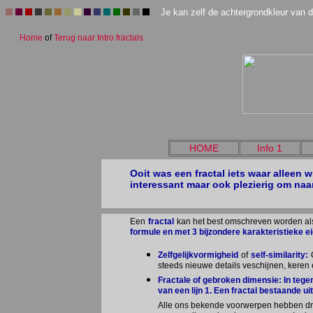
Je kan zelf de achtergrondkleur van de
Home
of
Terug naar Intro fractals
HOME
Info 1
Ooit was een fractal iets waar alleen
interessant maar ook plezierig om naa
Een
fractal
kan het best omschreven worden a
formule en met 3 bijzondere karakteristieke 
Zelfgelijkvormigheid
of
self-similarity:
steeds nieuwe details veschijnen, keren e
Fractale of gebroken dimensie:
In tege
van een lijn 1. Een fractal bestaande u
Alle ons bekende voorwerpen hebben dri