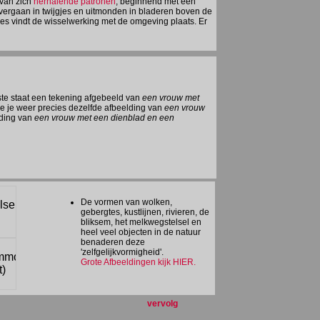
 van zich
herhalende patronen
, beginnend met een
overgaan in twijgjes en uitmonden in bladeren boven de
jes vindt de wisselwerking met de omgeving plaats. Er
te staat een tekening afgebeeld van
een vrouw met
zie je weer precies dezelfde afbeelding van
een vrouw
lding van
een vrouw met een dienblad en een
De vormen van wolken,
gebergtes, kustlijnen, rivieren, de
bliksem, het melkwegstelsel en
heel veel objecten in de natuur
benaderen deze
'zelfgelijkvormigheid'.
Grote Afbeeldingen kijk HIER.
vervolg