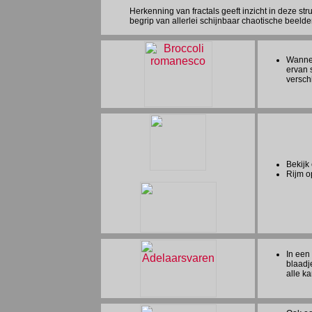
Herkenning van fractals geeft inzicht in deze s
begrip van allerlei schijnbaar chaotische beel
Wannee
ervan 
versch
Bekijk
Rijm o
In een
blaadj
alle ka