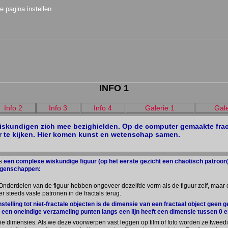
 pagina instellen.
INFO 1
Info 2
Info 3
Info 4
Galerie 1
Gale
 wiskundigen zich mee bezighielden. Op de computer gemaakte fract
r te kijken. Hier komen kunst en wetenschap samen.
ls
een complexe wiskundige figuur (op het eerste gezicht een chaotisch patroon
eigenschappen:
Onderdelen van de figuur hebben ongeveer dezelfde vorm als de figuur zelf, maar o
r steeds vaste patronen in de fractals terug.
nstelling tot niet-fractale objecten is de dimensie van een fractaal object geen 
it een oneindige verzameling punten langs een lijn heeft een dimensie tussen 0 en
e dimensies. Als we deze voorwerpen vast leggen op film of foto worden ze twee