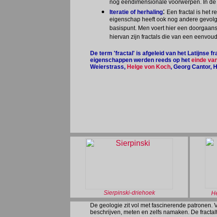
nog eendimensionale voorwerpen. In de a
:
Iteratie of herhaling
Een fractal is het r
eigenschap heeft ook nog andere gevolgen
basispunt. Men voert hier een doorgaans
hiervan zijn fractals die van een eenvou
De term 'fractal' is afgeleid van het Latijnse 
eigenschappen werden reeds op het
einde van
Weierstrass,
Helge von Koch
, Georg Cantor, 
Sierpinski-driehoek
He
De geologie zit vol met fascinerende patronen
beschrijven, meten en zelfs namaken. De fractal