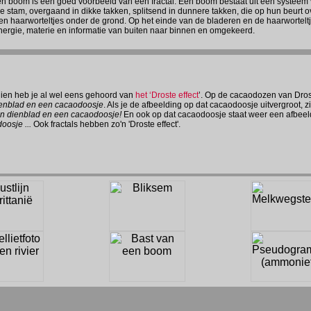
n boom is een goed voorbeeld van een fractal. Een boom bestaat uit een systeem
le stam, overgaand in dikke takken, splitsend in dunnere takken, die op hun beurt 
en haarworteltjes onder de grond. Op het einde van de bladeren en de haarwortelt
nergie, materie en informatie van buiten naar binnen en omgekeerd.
ien heb je al wel eens gehoord van
het ‘Droste effect
’. Op de cacaodozen van Dros
enblad en een cacaodoosje
. Als je de afbeelding op dat cacaodoosje uitvergroot, 
n dienblad en een cacaodoosje!
En ook op dat cacaodoosje staat weer een afbee
oosje ...
Ook fractals hebben zo'n 'Droste effect'.