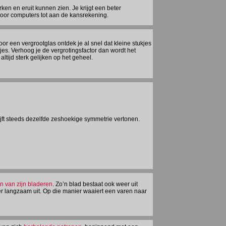
en en eruit kunnen zien. Je krijgt een beter
door computers tot aan de kansrekening.
r een vergrootglas ontdek je al snel dat kleine stukjes
kjes. Verhoog je de vergrotingsfactor dan wordt het
l altijd sterk gelijken op het geheel.
ijft steeds dezelfde zeshoekige symmetrie vertonen.
n van zijn bladeren
. Zo’n blad bestaat ook weer uit
er langzaam uit. Op die manier waaiert een varen naar