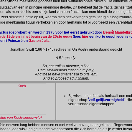
nalytische meetkunde goochelt men met n-dimensionale ruimten. De dimensie van fr
esultaat van een in principe oneindige iteratie. Dit betekent dat de fractal zichzelf 
: als men slechts een stukje kent van een fractal, kan men hieruit de volledige fra
 zeer simpele functie op uit, waarna men het verkregen getal terug als beginwaa
dige meetkundig figuur vertrekken en door herhaling tot bijvoorbeeld een varenbla
fractus (gebroken) en werd in 1975 voor het eerst gebruikt door
Benoît Mandelbro
 de 19de en in het begin van de 20ste eeuw
(lees
hier
een korte geschiedenis) o
Henri Poincaré en
Gaston Julia
.
Jonathan Swift (1667-1745) schreef in On Poetry onderstaand gedicht
A Rhapsody:
So, naturalists observe, a flea
Hath smaller fleas that on him prey;
And these have smaller still to bite ‘em;
And so proceed ad infinitum.
Bij wiskundige fractals herhaalt een m
eigenschap
'zelf-gelijkvormigheid'
. Hi
verrassende eigenschappen.
lge von Koch-sneeuwvlok
. Vele eeuwen lang hebben mensen er met veel verbazing naar gekeken. Tegenwoo
theorie, een wiskundige theorie over patronen die zich herhalen als je verder inzo