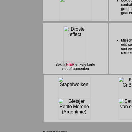
Ook ee
centra
grond 
gaat e
Missch
een di
met ee
cacaod
Bekijk
HIER
enkele korte
videofragmenten
Interessante links