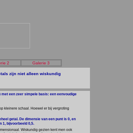
rie 2
Galerie 3
als zijn niet alleen wiskundig
) met een zeer simpele basis: een eenvoudige
p kleinere schaal. Hoewel er bij vergroting
geheel getal. De dimensie van een punt is 0, en
 1, bijvoorbeeld 0,5.
dimensionaal. Wiskundig gezien kent men ook